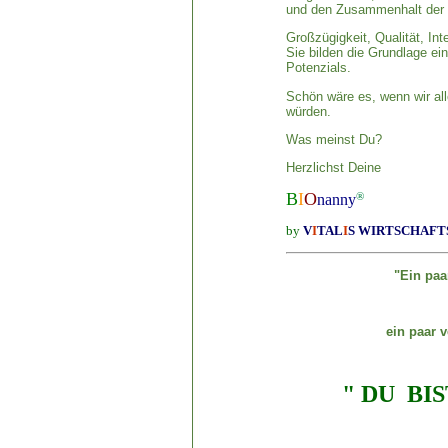
und den Zusammenhalt der 
Großzügigkeit, Qualität, In
Sie bilden die Grundlage e
Potenzials.
Schön wäre es, wenn wir all
würden.
Was meinst Du?
Herzlichst Deine
B
I
O
®
nanny
by
V
I
TAL
I
S
WIRTSCHAFTS
"Ein paa
um lebe
ein paar verschw
" DU BIST