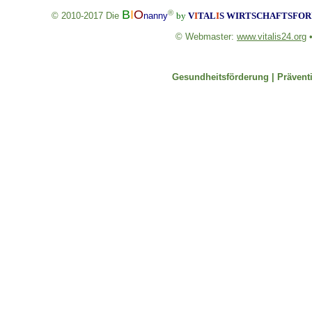
B
I
O
®
© 2010-2017
Die
nanny
by
V
I
TAL
I
S
WIRTSCHAFTSFORU
© Webmaster:
www.vitalis24.org
Gesundheitsförderung |
Prävent