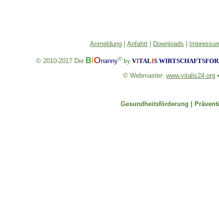
Anmeldung
|
Anfahrt
|
Downloads
|
Impressum
B
I
O
®
© 2010-2017
Die
nanny
by
V
I
TAL
I
S
WIRTSCHAFTSFORU
© Webmaster:
www.vitalis24.org
Gesundheitsförderung |
Prävent