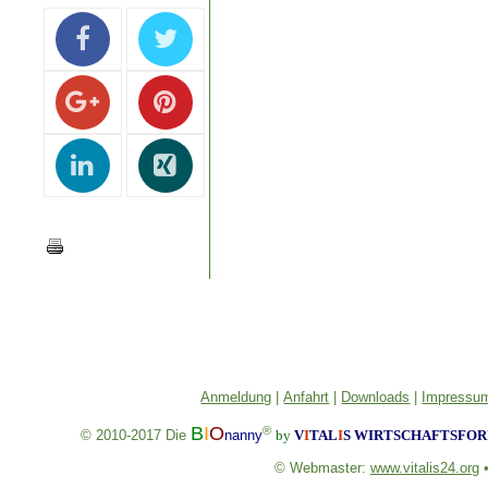
Anmeldung
|
Anfahrt
|
Downloads
|
Impressum
B
I
O
®
© 2010-2017
Die
nanny
by
V
I
TAL
I
S
WIRTSCHAFTSFORU
© Webmaster:
www.vitalis24.org