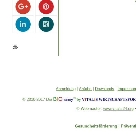
Anmeldung
|
Anfahrt
|
Downloads
|
Impressum
B
I
O
®
© 2010-2017
Die
nanny
by
V
I
TAL
I
S
WIRTSCHAFTSFORU
© Webmaster:
www.vitalis24.org
Gesundheitsförderung |
Prävent