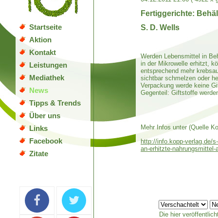
Fertiggerichte: Behä
Startseite
S. D. Wells
Aktion
Kontakt
Werden Lebensmittel in Beh
in der Mikrowelle erhitzt, 
Leistungen
entsprechend mehr krebsau
Mediathek
sichtbar schmelzen oder he
Verpackung werde keine Gi
News
Gegenteil: Giftstoffe werd
Tipps & Trends
Über uns
Mehr Infos unter (Quelle Ko
Links
Facebook
http://info.kopp-verlag.de/
an-erhitzte-nahrungsmitt
Zitate
Die hier veröffentli