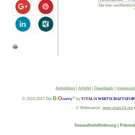
Die hier veröffentli
Anmeldung
|
Anfahrt
|
Downloads
|
Impressum
B
I
O
®
© 2010-2017
Die
nanny
by
V
I
TAL
I
S
WIRTSCHAFTSFORU
© Webmaster:
www.vitalis24.org
Gesundheitsförderung |
Prävent