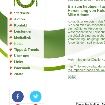
Bis zum heutigen Tag
Herstellung von Kok
Startseite
Mike Adams
Aktion
Kokablätter werden in den 
Sie sind reich an essenzie
Kontakt
ein natürliches Anregungs-
Leistungen
wissenschaftliche Forschung
unschädlich sind und nicht
Mediathek
Verarbeitung und giftige c
Andenländern seit einigen 
News
Tipps & Trends
Über uns
Mehr Infos unter (Quelle Ko
Links
http://info.kopp-verlag.de
Facebook
tag-importiert-coca-cola-ko
Zitate