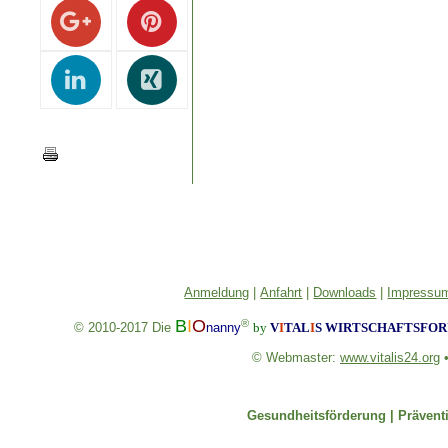
Anmeldung
|
Anfahrt
|
Downloads
|
Impressum
B
I
O
®
© 2010-2017
Die
nanny
by
V
I
TAL
I
S
WIRTSCHAFTSFORU
© Webmaster:
www.vitalis24.org
Gesundheitsförderung |
Prävent