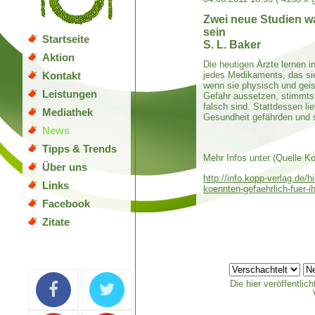
Zwei neue Studien wa
sein
Startseite
S. L. Baker
Aktion
Die heutigen Ärzte lernen i
jedes Medikaments, das sie 
Kontakt
wenn sie physisch und geist
Leistungen
Gefahr aussetzen, stimmts
falsch sind. Stattdessen li
Mediathek
Gesundheit gefährden und 
News
Tipps & Trends
Mehr Infos unter (Quelle Ko
Über uns
http://info.kopp-verlag.de/
Links
koennten-gefaehrlich-fuer-i
Facebook
Zitate
Die hier veröffentli