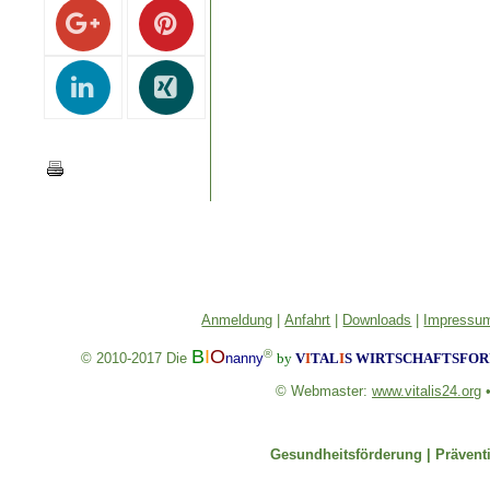
Anmeldung
|
Anfahrt
|
Downloads
|
Impressum
B
I
O
®
© 2010-2017
Die
nanny
by
V
I
TAL
I
S
WIRTSCHAFTSFORU
© Webmaster:
www.vitalis24.org
Gesundheitsförderung |
Prävent